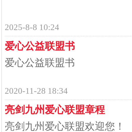
团
2025-8-8 10:24
爱心公益联盟书
爱心公益联盟书
2020-11-28 18:34
亮剑九州爱心联盟章程
亮剑九州爱心联盟欢迎您！