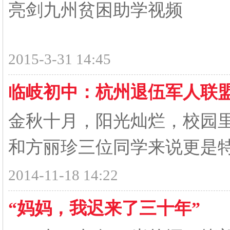
亮剑九州贫困助学视频
2015-3-31 14:45
临岐初中：杭州退伍军人联盟
金秋十月，阳光灿烂，校园
和方丽珍三位同学来说更是
2014-11-18 14:22
“妈妈，我迟来了三十年”