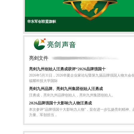
总社长参加汪氏浙江宗亲联谊会
亮剑文件
亮剑九州创始人汪勇成获评“2026品牌强国十
2026年5月31日，2026华夏企业家论坛暨第九届品牌强国人物大会
福耀科技大学国际
亮剑九州品牌、亮剑九州集团创始人汪勇成
汪勇成，亮剑九州品牌创始人，亮剑九州集团创始人。
2026品牌强国十大影响力人物汪勇成
本次参评“品牌强国十大影响力人物”，旨在进一步弘扬亮剑精神、
力量、军创担当，