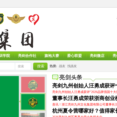
训学院
亮剑合作社
旗袍大赛
爱心联盟
亮剑微店
亮
搜索
热搜:
战友
找战友
搜索
亮剑九州创始人汪勇成获评“202
亮剑九州创始人汪勇成获评“2026品牌强国十大
董事长汪勇成荣获浙商创业
喜讯！浙江亮剑九州文化集团有限公司董事长
杭州夏令营哪家好？值得家