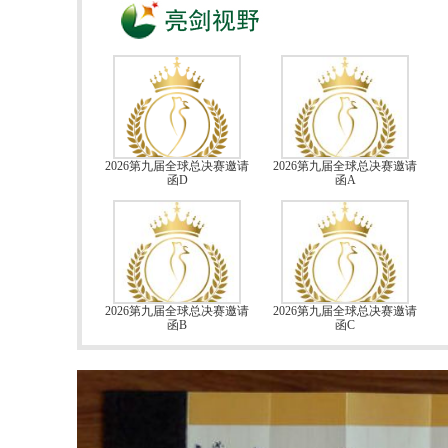
2026第九届全球总决赛邀请
2026第九届全球总决赛邀请
函D
函A
2026第九届全球总决赛邀请
2026第九届全球总决赛邀请
函B
函C