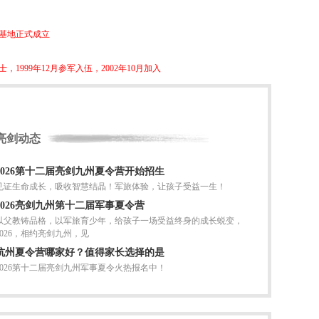
创基地正式成立
1999年12月参军入伍，2002年10月加入
亮剑动态
2026第十二届亮剑九州夏令营开始招生
见证生命成长，吸收智慧结晶！军旅体验，让孩子受益一生！
2026亮剑九州第十二届军事夏令营
以父教铸品格，以军旅育少年，给孩子一场受益终身的成长蜕变，
2026，相约亮剑九州，见
杭州夏令营哪家好？值得家长选择的是
2026第十二届亮剑九州军事夏令火热报名中！