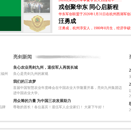
2026亮剑九州军事夏令营火热报名中……
戎创聚华东 同心启新程
华东军创联盟于2026年1月31日在杭州西湖军
汪勇成
汪勇成，杭州淳安人，1980年8月生，经济学硕士，
亮剑新闻
良心农业亮剑九州，退役军人再筑长城
在福州
良心是亮剑九州的家规
我们的三农梦
首届中国智慧农业年度峰会在中国农业大学隆重开幕，亮剑九州集团迈
进中国农业大学。
用众筹的力量 为中国三农发展助力
品牌
尊敬的首长！各位嘉宾！退伍军人企业家们！ 大家下午好！