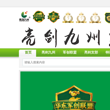
首页
亮剑九州
军创联盟
亮剑支部
特