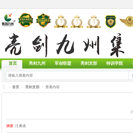
首页
亮剑九州
军创联盟
亮剑支部
特训学院
›
首页
›
亮剑支部
›
查看内容
亮
剑
2
九
州
摘要
: 汪勇成
集