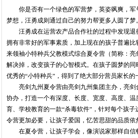
你是否有一个绿色的军营梦，英姿飒爽，军号
梦想，汪勇成则通过自己的努力帮更多人圆了梦
汪勇成在运营农产品合作社的过程中发现退役
拥有非常好的军事素质，加上现在的孩子普遍比
来
领袖
小特种兵
父教模式
综合
夏令营
（
简称：
亮
解决掉，改变孩子的心智模式。在孩子圆梦的同
优秀的
“
小特种兵
”
，
得到了
绝大
部分
营员
家长的
亮剑九州夏令营由亮剑九州集团主办，亮剑合
协办，
打造一个有深度、长度、宽度、高度、温
育、学校教育的一
款
“杀毒软件”，针对每个孩
令营更加必要，让孩子爱国，忆苦思甜的品质依
在夏令营，让孩子学会，像演说家那样自信畅