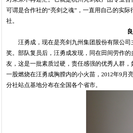
可谓是合作社的“亮剑之魂”，一直用自己的实
社。
良
汪勇成，现在是亮剑九州集团
股份
有限
公司
奖。部队复员后，汪勇成发现，同在田间劳作的
友，这是一批素质过硬，责任感强的优秀人群，
一股燃烧在汪勇成胸膛内的小火苗，
2012年9
分社
站点
基地
分布在全国各个省市。