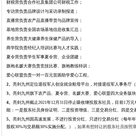
财税营负责合作社及集团公司财税工作；
专访营
负责
品牌设计与采访录制报道；
直播营
负责
农产品直播带货与品牌宣传；
基地营
负责
全国农场基地信息收集汇总；
养生营
负责
大健康养生保健产品的导入；
商学院
负责经纪人培训
比赛与人才实践；
夏令营
负责
学生军事夏令营、企业团建；
旗袍名媛大赛
负责竞技
比赛、
旗袍教练特训
；
爱心联盟
负责
一对一百元贫困助学爱心工程。
2、
亮剑九州定位退役军人创业就业航母平台，对接退役军人事务厅（
3、
亮剑九州旗下农产品、夏令营、名媛大赛、爱心联盟四大业务版块
4、
亮剑九州截止2021年12月31日停止吸收继投股东社员，
目前1万元
能：一是股东社员身份证明、二是投资增值、三是交易分红、四是交
5、
亮剑九州因高速发展，不进行投资分红、只进行交易分红（每年年底
股权30%与交易额30%实施分配。），
如果有想转让的股东社员按照