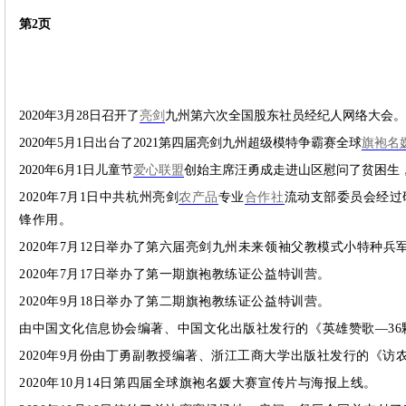
团
第2页
2020年3月28日召开了
亮剑
九州第六次全国股东社员经纪人网络大会。
2020年5月1日出台了2021第四届亮剑九州超级模特争霸赛全球
旗袍名
2020年6月1日儿童节
爱心联盟
创始主席汪勇成走进山区慰问了贫困生
2020年7月1日中共杭州亮剑
农产品
专业
合作社
流动支部委员会经过
锋作用。
2020年7月12日举办了第六届
亮剑九州未来领袖父教模式小特种兵
2020年7月17日举办了第一期旗袍教练证公益特训营。
2020年9月18日举办了第二期旗袍教练证公益特训营。
由中国文化信息协会编著、中国文化出版社发行的《英雄赞歌—36
2020年9月份由丁勇副教授编著、浙江工商大学出版社发行的《访
2020年10月14日第四届全球旗袍名媛大赛宣传片与海报上线。