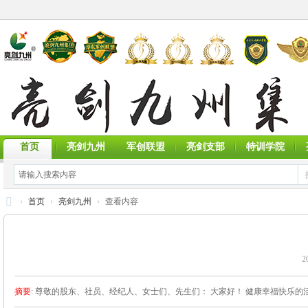
首页
亮剑九州
军创联盟
亮剑支部
特训学院
›
首页
›
亮剑九州
›
查看内容
亮
剑
2
九
州
摘要
: 尊敬的股东、社员、经纪人、女士们、先生们： 大家好！ 健康幸福快乐的
集