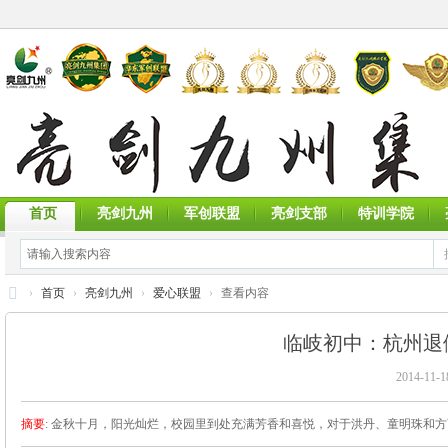
首页
亮剑九州
军创联盟
亮剑支部
特训学院
›
首页
›
亮剑九州
›
爱心联盟
›
查看内容
亮
临岐初中：杭州退
剑
2014-11-1
九
州
摘要
: 金秋十月，阳光灿烂，校园里到处充满芳香和喜悦，对于洪丹、童明珠和
集