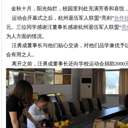
团
金秋十月，阳光灿烂，校园里到处充满芳香和喜悦
运动会开幕式之后，杭州退伍军人联盟“
亮剑
”
合作
元。三位同学感谢汪董事长感谢杭州退伍军人联盟“
亮
为人方面的情况。
汪勇成董事长与他们贴心交谈，对他们品学兼优予以
会有用之人。
离开之前，汪勇成董事长还向学校运动会捐助2000